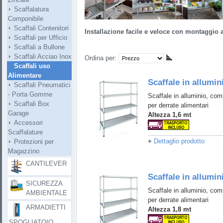
Scaffalatura
Componibile
Scaffali Contenitori
Installazione facile e veloce con montaggio 
Scaffali per Ufficio
Scaffali a Bullone
Scaffali Acciao Inox
Ordina per:
Scaffali uso
Alimentare
Scaffale in allumin
Scaffali Pneumatici
- Porta Gomme
Scaffale in alluminio, comp
Scaffali Box
per derrate alimentari
Garage
Altezza 1,6 mt
Accessori
Scaffalature
+
Dettaglio prodotto
Protezioni per
Magazzino
CANTILEVER
Scaffale in allumin
SICUREZZA
Scaffale in alluminio, comp
AMBIENTALE
per derrate alimentari
ARMADIETTI
Altezza 1,8 mt
SPOGLIATOIO