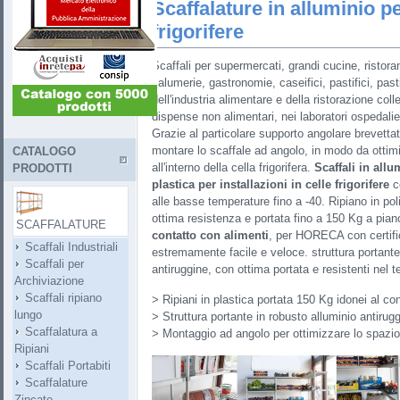
Scaffalature in alluminio pe
frigorifere
Scaffali per supermercati, grandi cucine, ristorant
salumerie, gastronomie, caseifici, pastifici, past
dell'industria alimentare e della ristorazione col
dispense non alimentari, nei laboratori ospedalier
Grazie al particolare supporto angolare brevetta
montare lo scaffale ad angolo, in modo da ottimi
CATALOGO
all'interno della cella frigorifera.
Scaffali in allu
PRODOTTI
plastica per installazioni in celle frigorifere
co
alle basse temperature fino a -40. Ripiano in poli
ottima resistenza e portata fino a 150 Kg a pia
SCAFFALATURE
contatto con alimenti
, per HORECA con certif
Scaffali Industriali
estremamente facile e veloce. struttura portante 
Scaffali per
antiruggine, con ottima portata e resistenti nel 
Archiviazione
Scaffali ripiano
> Ripiani in plastica portata 150 Kg idonei al co
lungo
> Struttura portante in robusto alluminio antirug
Scaffalatura a
> Montaggio ad angolo per ottimizzare lo spazio
Ripiani
Scaffali Portabiti
Scaffalature
Zincate