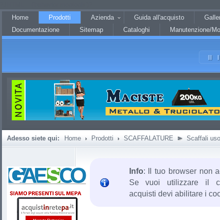
?JHTML::_('behavior.mootools')?
Home
Prodotti
Azienda
Guida all'acquisto
Galle
Documentazione
Sitemap
Cataloghi
Manutenzione/Mo
Adesso siete qui:
Home
Prodotti
SCAFFALATURE
Scaffali us
Info
: Il tuo browser non a
Se vuoi utilizzare il c
acquisti devi abilitare i co