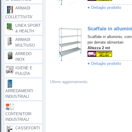
+
Dettaglio prodotto
ARMADI
COLLETTIVITA'
LINEA SPORT
Scaffale in allumin
& HEALTH
Scaffale in alluminio, comp
ARMADI
per derrate alimentari
MULTIUSO
Altezza 2 mt
ARREDO
INOX
+
Dettaglio prodotto
IGIENE E
PULIZIA
Ultimo aggiornamento:
ARREDAMENTI
INDUSTRIALI
CONTENITORI
INDUSTRIALI
CASSEFORTI