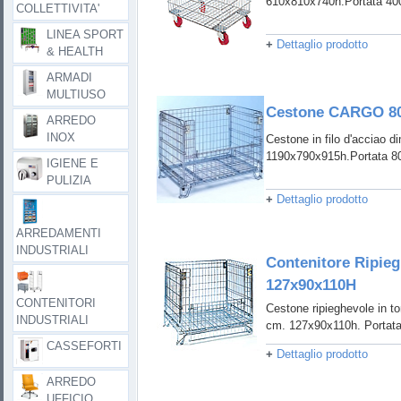
610x810x740h.Portata 4
COLLETTIVITA'
LINEA SPORT
+
Dettaglio prodotto
& HEALTH
ARMADI
MULTIUSO
Cestone CARGO 8
ARREDO
INOX
Cestone in filo d'acciao d
1190x790x915h.Portata 8
IGIENE E
PULIZIA
+
Dettaglio prodotto
ARREDAMENTI
INDUSTRIALI
Contenitore Ripie
127x90x110H
CONTENITORI
Cestone ripieghevole in to
INDUSTRIALI
cm. 127x90x110h. Portat
CASSEFORTI
+
Dettaglio prodotto
ARREDO
UFFICIO