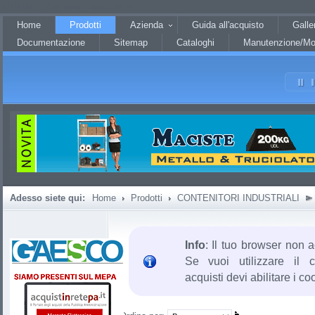
?JHTML::_('behavior.mootools')?
Home
Prodotti
Azienda
Guida all'acquisto
Galle
Documentazione
Sitemap
Cataloghi
Manutenzione/Mo
Adesso siete qui:
Home
Prodotti
CONTENITORI INDUSTRIALI
Info
: Il tuo browser non a
Se vuoi utilizzare il c
acquisti devi abilitare i co