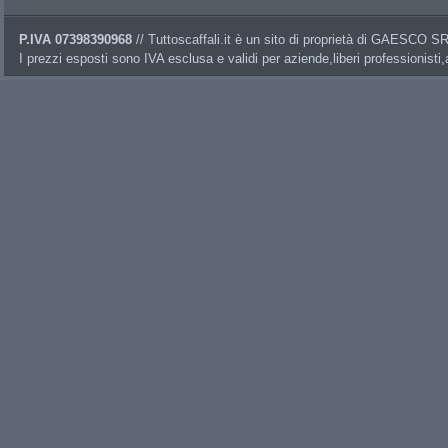
P.IVA 07398390968
// Tuttoscaffali.it è un sito di proprietà di GAESCO 
I prezzi esposti sono IVA esclusa e validi per aziende,liberi professionisti,a