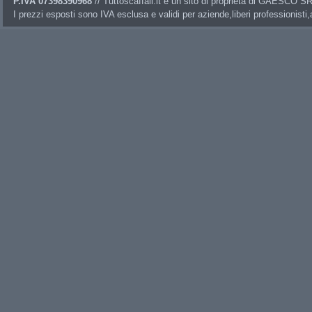
P.IVA 07398390968
// Tuttoscaffali.it è un sito di proprietà di GAESCO 
I prezzi esposti sono IVA esclusa e validi per aziende,liberi professionisti,a