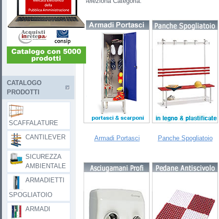
Seleziona Categoria:
CATALOGO
PRODOTTI
SCAFFALATURE
CANTILEVER
Armadi Portasci
Panche Spogliatoio
SICUREZZA
AMBIENTALE
ARMADIETTI
SPOGLIATOIO
ARMADI