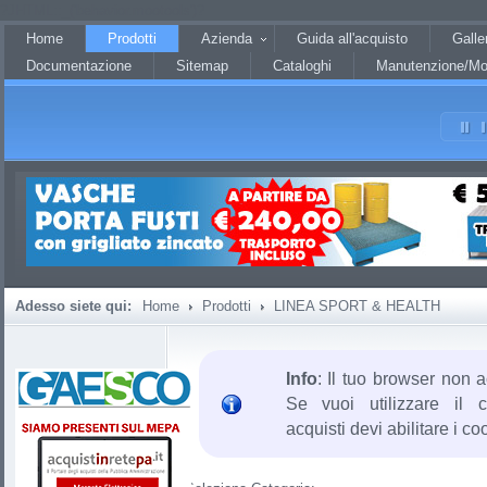
?JHTML::_('behavior.mootools')?
Home
Prodotti
Azienda
Guida all'acquisto
Galle
Documentazione
Sitemap
Cataloghi
Manutenzione/Mo
Adesso siete qui:
Home
Prodotti
LINEA SPORT & HEALTH
Info
: Il tuo browser non a
Se vuoi utilizzare il c
acquisti devi abilitare i co