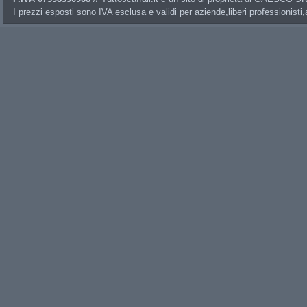
I prezzi esposti sono IVA esclusa e validi per aziende,liberi professionisti,a