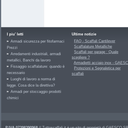
I piu' letti
Ultime notizie
FAQ - Scaffali Cantilever
Armadi sicurezza per fitofarmaci
Scaffalature Metalliche
Prezzi
Scaffali per garage : Quale
Arredamenti industriali, armadi
scegliere ?
metallici, Banchi da lavoro
Armadietti acciaio inox - GAES
Fissaggio scaffalature: quando è
Protezioni e Segnaletica per
necessario
scaffali
Luoghi di lavoro a norma di
legge. Cosa dice la direttiva?
Armadi per stoccaggio prodotti
chimici
P.IVA 07398390968
// Tuttoscaffali.it è un sito di proprietà di GAESCO 