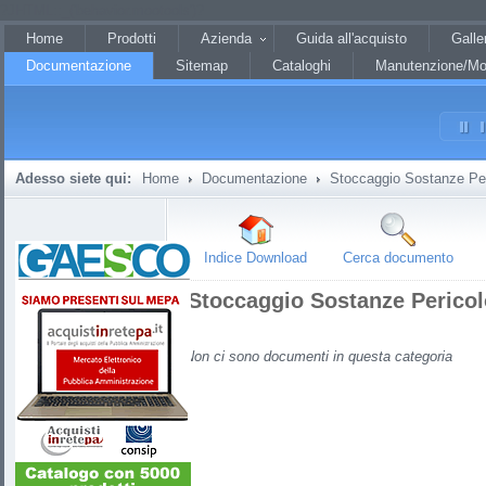
?JHTML::_('behavior.mootools')?
Home
Prodotti
Azienda
Guida all'acquisto
Galle
Documentazione
Sitemap
Cataloghi
Manutenzione/Mo
Adesso siete qui:
Home
Documentazione
Stoccaggio Sostanze Per
Indice Download
Cerca documento
Stoccaggio Sostanze Perico
Non ci sono documenti in questa categoria